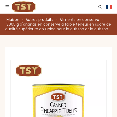
Maison
»
Autres produits
»
Aliments en conserve
»
3005 g d'ananas en conserve à faible teneur en sucre de
qualité supérieure en Chine pour la cuisson et la cuisson