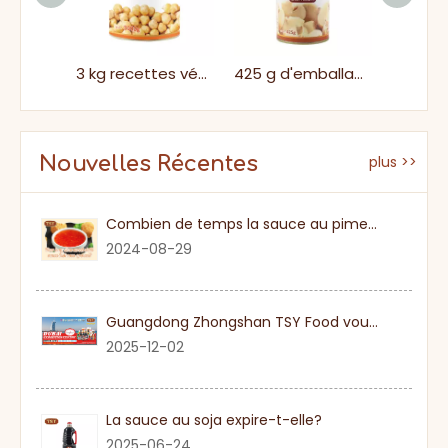
565g Emplat facile Open Natural Fresh Sweet Canned Lychee
3 kg recettes végétaliennes légumes sains pois chiches en conserve dans des boîtes pour la cuisine facile
425 g d'emballage normal Natural Fresh Tasty Canned Spened Chample
Nouvelles Récentes
plus >>
Combien de temps la sauce au piment sucré
2024-08-29
Guangdong Zhongshan TSY Food vous invite sincèrement à visiter l'exposition Gulfood de Dubaï 2026
2025-12-02
La sauce au soja expire-t-elle?
2025-06-24