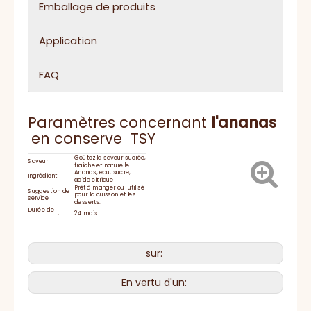
Emballage de produits
Application
FAQ
Paramètres concernant
l'ananas
en conserve TSY
Goûtez la saveur sucrée,
Saveur
fraîche et naturelle.
Ananas, eau, sucre,
Ingrédient
acide citrique
Prêt à manger ou utilisé
Suggestion de
pour la cuisson et les
service
desserts.
Durée de
24 mois
conservation
Gardez à température
ambiante et le stockage
de l'humidité. Après
STOCKAGE:
l'ouverture, continuez au
sur:
réfrigérateur pendant 24
heures plus de 24
heures
HACCP, BRC, IFS, Halal,
Certificat
En vertu d'un:
casher, ISO