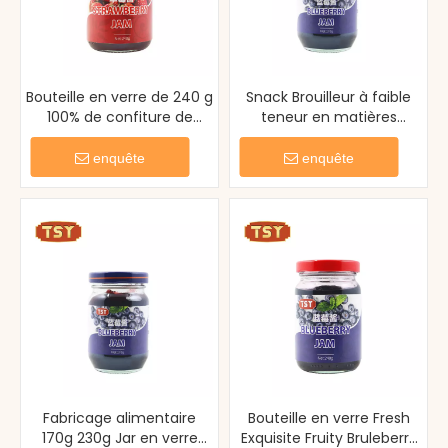
Bouteille en verre de 240 g
Snack Brouilleur à faible
100% de confiture de
teneur en matières
fraise fraîche douce
grasses à faible teneur en
naturelle
matières grasses
enquête
enquête
Fabricage alimentaire
Bouteille en verre Fresh
170g 230g Jar en verre
Exquisite Fruity Bruleberry