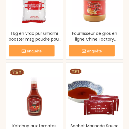
1 kg en vrac pur umami
Fournisseur de gros en
booster msg poudre pour
ligne Chine Factory
la cuisson à la soupe
Original Natural
Handmade Arachut Butter
enquête
enquête
Ketchup aux tomates
Sachet Marinade Sauce