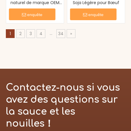
naturel de marque OEM
Soja Légère pour Bœuf
en gros en vrac
enquête
enquête
...
1
2
3
4
34
»
Contactez-nous si vous
avez des questions sur
la sauce et les
nouilles！