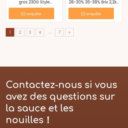
gros 230G Style
28-30% 36-38% Brix 2,2kg
indonésien Spicy
Pâte de Tomate Ketchup
savoureux Sambal Oelek
enquête
enquête
...
1
2
3
4
7
»
Contactez-nous si vous
avez des questions sur
la sauce et les
nouilles！