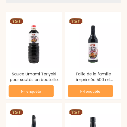
Sauce Umami Teriyaki
Taille de la famille
pour sautés en bouteille
imprimée 500 ml
en plastique de 1 L pour
personnalisée Sauce
poulet
tériyaki salée abordable
enquête
enquête
pour le poisson