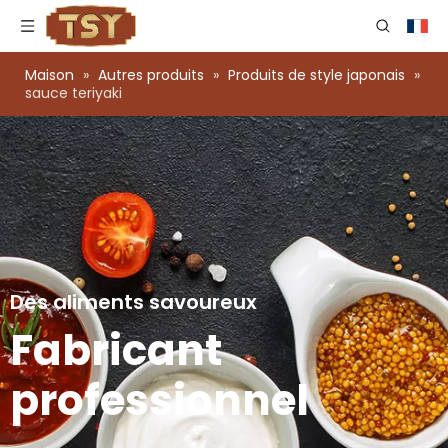
Maison
»
Autres produits
»
Produits de style japonais
»
sauce teriyaki
Des aliments savoureux
Fabricant
professionnel