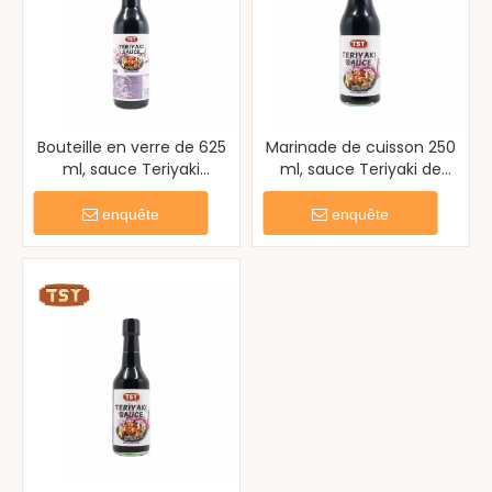
Bouteille en verre de 625
Marinade de cuisson 250
ml, sauce Teriyaki
ml, sauce Teriyaki de
japonaise authentique
qualité supérieure pour la
pour sauté
cuisine japonaise
enquête
enquête