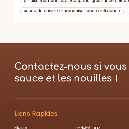
assaisonnements brc haccp thai gros sauce chili d
sauce de cuisine thaïlandaise sauce chili douce
Contactez-nous si vous 
sauce et les nouilles！
Liens Rapides
Maison
Activité OEM