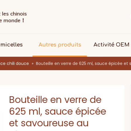
les chinois
 le monde！
rmicelles
Autres produits
Activité OEM
ce chili douce
»
Bouteille en verre de 625 ml, sauce épicée et 
Bouteille en verre de
625 ml, sauce épicée
et savoureuse au