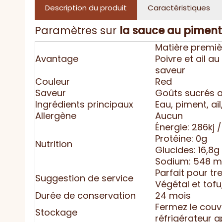
Description du produit
Caractéristiques
Paramètres sur
la sauce
au piment
Matière premiè
Avantage
Poivre et ail a
saveur
Couleur
Red
Saveur
Goûts sucrés av
Ingrédients principaux
Eau, piment, ail,
Allergène
Aucun
Énergie: 286kj 
Protéine: 0g
Nutrition
Glucides: 16,8g
Sodium: 548 
Parfait pour tre
Suggestion de service
Végétal et tofu
Durée de conservation
24 mois
Fermez le couv
Stockage
réfrigérateur a