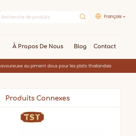
Français
À Propos De Nous
Blog
Contact
savoureuse au piment doux pour les plats thaïlandais
Produits Connexes