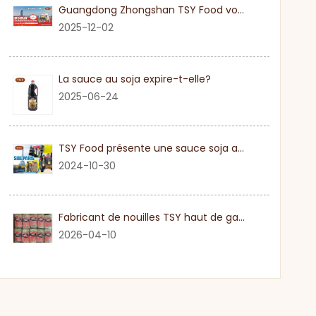
Guangdong Zhongshan TSY Food vous invite sincèrement à visiter l'exposition Gulfood de Dubaï 2026
2025-12-02
La sauce au soja expire-t-elle?
2025-06-24
TSY Food présente une sauce soja authentique au SIAL PARIS 2024
2024-10-30
Fabricant de nouilles TSY haut de gamme dans le Guangdong
2026-04-10