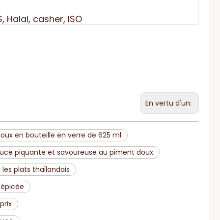
, Halal, casher, ISO
En vertu d'un:
ux en bouteille en verre de 625 ml
uce piquante et savoureuse au piment doux
es plats thaïlandais
 épicée
prix