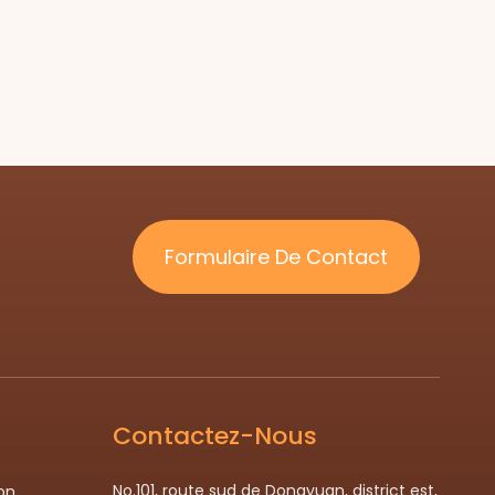
Formulaire De Contact
Contactez-Nous
No.101, route sud de Dongyuan, district est,
on