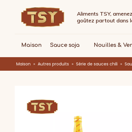
Aliments TSY, amenez 
goûtez partout dans
Maison
Sauce soja
Nouilles & Ve
Maison
»
Autres produits
»
Série de sauces chili
»
Sau