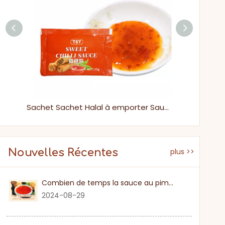
Sauce piment douce thaïlandaise de petite taille, 230g, pour crevettes ou rouleaux de printemps
Sachet Sachet Halal à emporter Sauce au piment doux chaud pour tremper
Nouvelles Récentes
plus >>
Combien de temps la sauce au piment sucré
2024-08-29