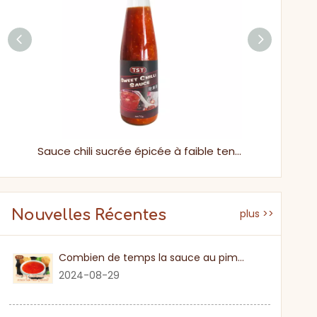
230g Classic Spicy Unique Flavour Sauce chili Guilin pour les nouilles
Sauce chili sucrée épicée à faible teneur en sucre de trempage thaï coréen pour la maison et l'utilisation commerciale
Nouvelles Récentes
plus >>
Combien de temps la sauce au piment sucré
2024-08-29