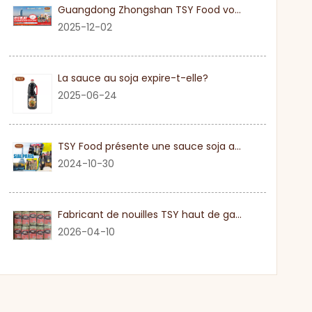
Guangdong Zhongshan TSY Food vous invite sincèrement à visiter l'exposition Gulfood de Dubaï 2026
2025-12-02
La sauce au soja expire-t-elle?
2025-06-24
TSY Food présente une sauce soja authentique au SIAL PARIS 2024
2024-10-30
Fabricant de nouilles TSY haut de gamme dans le Guangdong
2026-04-10