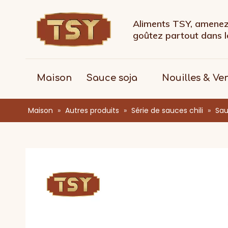
Aliments TSY, amenez 
goûtez partout dans
Maison
Sauce soja
Nouilles & Ve
Maison
»
Autres produits
»
Série de sauces chili
»
Sau