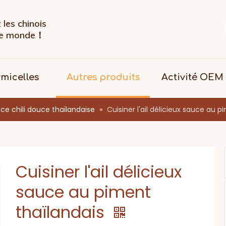
les chinois
 le monde！
rmicelles
Autres produits
Activité OEM
ce chili douce thaïlandaise
»
Cuisiner l'ail délicieux sauce au p
Cuisiner l'ail délicieux
sauce au piment
thaïlandais