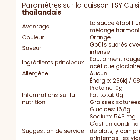
Paramètres sur la cuisson TSY Cuisin
thaïlandais
La sauce établit u
Avantage
mélange harmonieu
Couleur
Orange
Goûts sucrés avec
Saveur
intense
Eau, piment rouge
Ingrédients principaux
acétique glaciaire
Allergène
Aucun
Énergie: 286kj / 6
Protéine: 0g
Informations sur la
Fat total: 0g
nutrition
Graisses saturées
Glucides: 16,8g
Sodium: 548 mg
C'est un condimen
Suggestion de service
de plats, y compri
printemps, les via