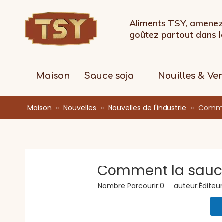
Aliments TSY, amenez 
goûtez partout dans
Maison
Sauce soja
Nouilles & Ve
Maison
»
Nouvelles
»
Nouvelles de l'industrie
»
Commen
Comment la sauce 
Nombre Parcourir:
0
auteur:Éditeur 