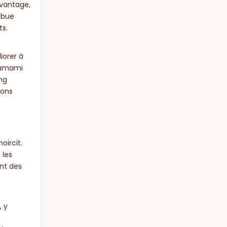
avantage,
ribue
ts.
iorer à
l umami
ng
ions
oircit.
 les
ant des
, y