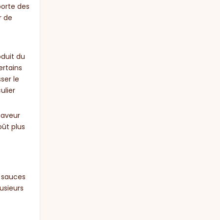
porte des
r de
oduit du
ertains
ser le
ulier
saveur
oût plus
s sauces
usieurs