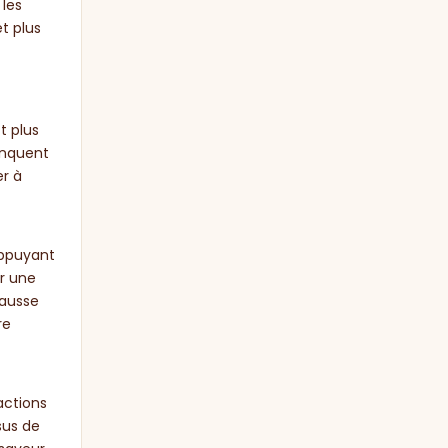
 les
t plus
t plus
anquent
er à
appuyant
ir une
hausse
re
actions
sus de