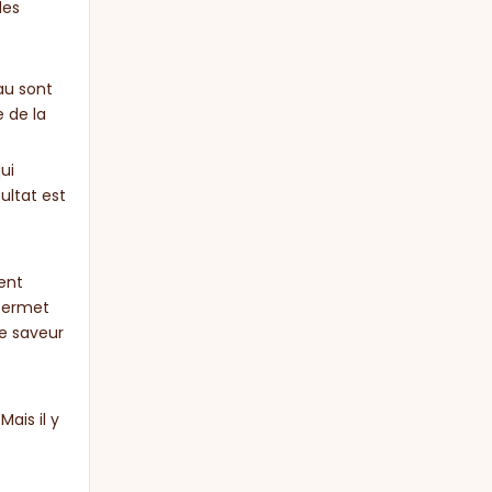
les
au sont
 de la
ui
ultat est
ment
 permet
e saveur
Mais il y