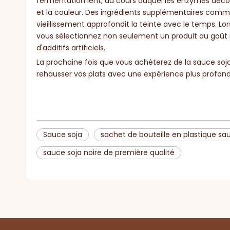
fermentation lent, au cours duquel les enzymes décom
et la couleur. Des ingrédients supplémentaires comme
vieillissement approfondit la teinte avec le temps. L
vous sélectionnez non seulement un produit au goût
d'additifs artificiels.
La prochaine fois que vous achèterez de la sauce soj
rehausser vos plats avec une expérience plus profond
Sauce soja
sachet de bouteille en plastique sa
sauce soja noire de première qualité