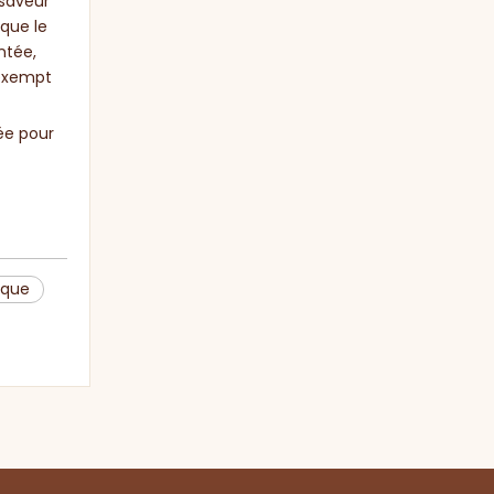
 saveur
 que le
ntée,
 exempt
ée pour
ique