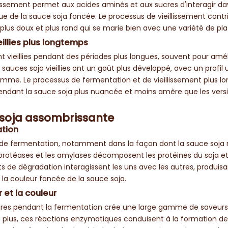
llissement permet aux acides aminés et aux sucres d'interagir d
que de la sauce soja foncée. Le processus de vieillissement cont
lus doux et plus rond qui se marie bien avec une variété de pla
eillies plus longtemps
t vieillies pendant des périodes plus longues, souvent pour amél
s sauces soja vieillies ont un goût plus développé, avec un profi
amme. Le processus de fermentation et de vieillissement plus lo
 rendant la sauce soja plus nuancée et moins amère que les vers
 soja assombrissante
ation
 de fermentation, notamment dans la façon dont la sauce soja n
protéases et les amylases décomposent les protéines du soja et
s de dégradation interagissent les uns avec les autres, produis
a couleur foncée de la sauce soja.
et la couleur
cres pendant la fermentation crée une large gamme de saveurs
 plus, ces réactions enzymatiques conduisent à la formation de