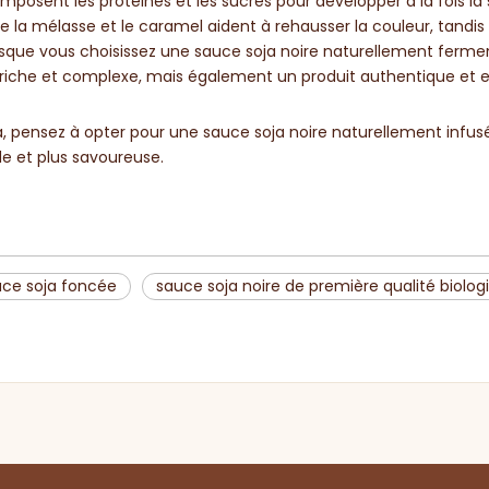
posent les protéines et les sucres pour développer à la fois la
 la mélasse et le caramel aident à rehausser la couleur, tandis
orsque vous choisissez une sauce soja noire naturellement ferme
 riche et complexe, mais également un produit authentique et
a, pensez à opter pour une sauce soja noire naturellement infus
e et plus savoureuse.
uce soja foncée
sauce soja noire de première qualité biolog