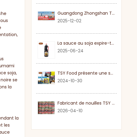
Guangdong Zhongshan TSY Food vous invite sincèrement à visiter l'exposition Gulfood de Dubaï 2026
che
vous
2025-12-02
e
entation,
La sauce au soja expire-t-elle?
2025-06-24
us
r umami
ce soja,
TSY Food présente une sauce soja authentique au SIAL PARIS 2024
 noire se
2024-10-30
ons la
Fabricant de nouilles TSY haut de gamme dans le Guangdong
2026-04-10
endant la
t les
sauce