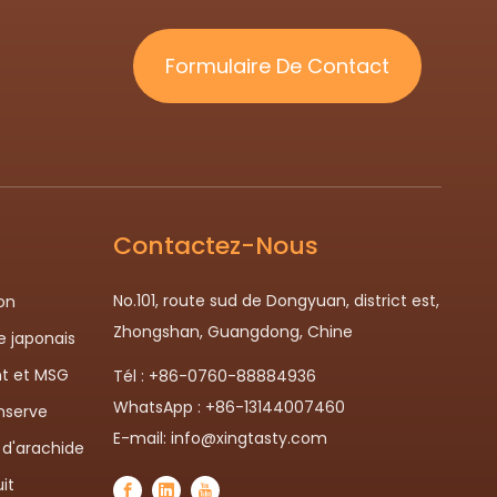
Formulaire De Contact
Contactez-Nous
No.101, route sud de Dongyuan, district est,
on
Zhongshan, Guangdong, Chine
le japonais
t et MSG
Tél : +86-0760-88884936
WhatsApp : +86-13144007460
nserve
E-mail:
info@xingtasty.com
 d'arachide
it