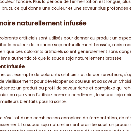
ouleur foncée. Plus la période de fermentation est longue, plus
bruts, ce qui donne une couleur et une saveur plus profondes e
a noire naturellement infusée
olorants artificiels sont utilisés pour donner au produit un aspec
ter la couleur de la sauce soja naturellement brassée, mais m
en que ces colorants artificiels soient généralement sans dang
même authenticité que la sauce soja naturellement brassée.
nt infusée
e, est exempte de colorants artificiels et de conservateurs, s'
e vieillissement pour développer sa couleur et sa saveur. Chois
btenez un produit au profil de saveur riche et complexe qui re
iez ou que vous l'utilisiez comme condiment, la sauce soja noi
meilleurs bienfaits pour la santé.
t le résultat d’une combinaison complexe de fermentation, de ré
llissement. La sauce soja naturellement brassée subit un proces