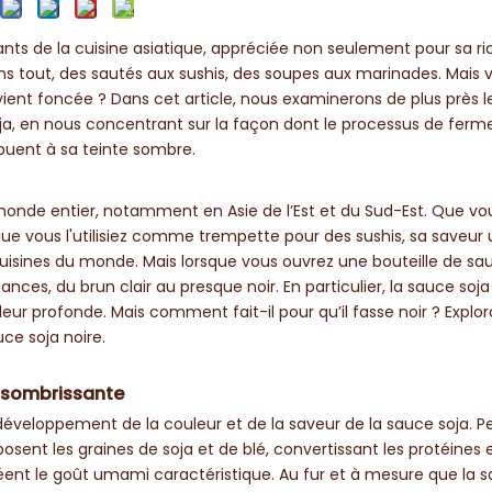
ants de la cuisine asiatique, appréciée non seulement pour sa ri
dans tout, des sautés aux sushis, des soupes aux marinades. Mais 
nt foncée ? Dans cet article, nous examinerons de plus près l
oja, en nous concentrant sur la façon dont le processus de ferm
ibuent à sa teinte sombre.
monde entier, notamment en Asie de l’Est et du Sud-Est. Que vo
u que vous l'utilisiez comme trempette pour des sushis, sa saveu
uisines du monde. Mais lorsque vous ouvrez une bouteille de sau
ces, du brun clair au presque noir. En particulier, la sauce soja
eur profonde. Mais comment fait-il pour qu’il fasse noir ? Explor
uce soja noire.
assombrissante
développement de la couleur et de la saveur de la sauce soja. P
nt les graines de soja et de blé, convertissant les protéines e
éent le goût umami caractéristique. Au fur et à mesure que la 