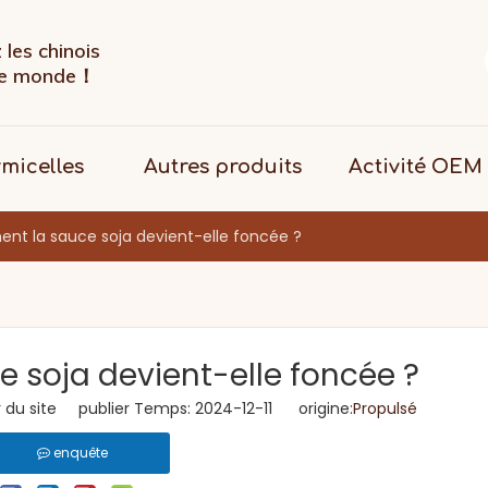
les chinois
 le monde！
rmicelles
Autres produits
Activité OEM
t la sauce soja devient-elle foncée ?
soja devient-elle foncée ?
du site publier Temps: 2024-12-11 origine:
Propulsé
enquête