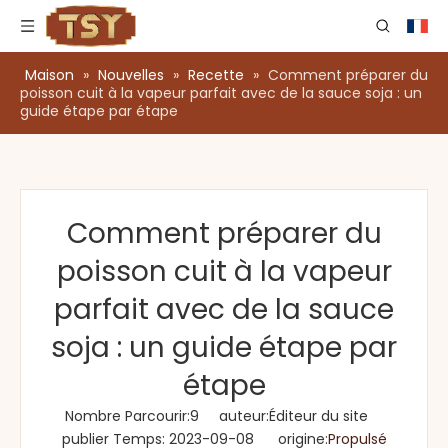
Maison
»
Nouvelles
»
Recette
»
Comment préparer du
poisson cuit à la vapeur parfait avec de la sauce soja : un
guide étape par étape
Comment préparer du
poisson cuit à la vapeur
parfait avec de la sauce
soja : un guide étape par
étape
Nombre Parcourir:
9
auteur:Éditeur du site
publier Temps: 2023-09-08 origine:
Propulsé