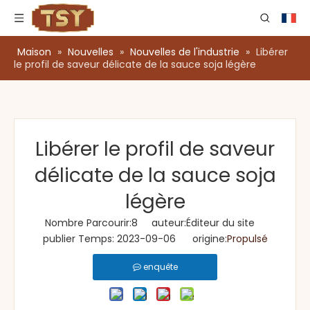
Maison
»
Nouvelles
»
Nouvelles de l'industrie
»
Libérer
le profil de saveur délicate de la sauce soja légère
Libérer le profil de saveur
délicate de la sauce soja
légère
Nombre Parcourir:
8
auteur:Éditeur du site
publier Temps: 2023-09-06 origine:
Propulsé
enquête