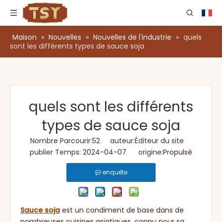
Maison
»
Nouvelles
»
Nouvelles de l'industrie
»
quels
sont les différents types de sauce soja
quels sont les différents
types de sauce soja
Nombre Parcourir:
52
auteur:Éditeur du site
publier Temps: 2024-04-07 origine:
Propulsé
enquête
Sauce soja
est un condiment de base dans de
nombreuses cuisines asiatiques, connu pour sa