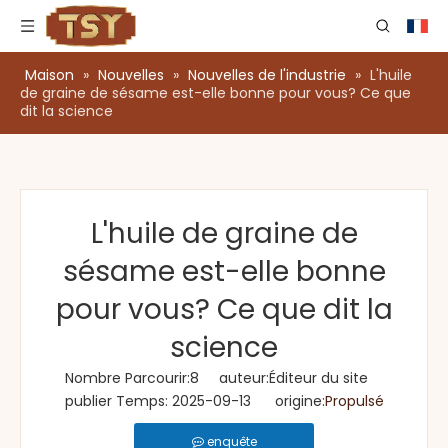
Maison
»
Nouvelles
»
Nouvelles de l'industrie
»
L'huile
de graine de sésame est-elle bonne pour vous? Ce que
dit la science
L'huile de graine de
sésame est-elle bonne
pour vous? Ce que dit la
science
Nombre Parcourir:
8
auteur:Éditeur du site
publier Temps: 2025-09-13 origine:
Propulsé
enquête