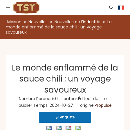
Maison
»
Nouvelles
»
Nouvelles de l'industrie
»
Le
monde enflammé de la sauce chili : un voyage
savoureux
Le monde enflammé de la
sauce chili : un voyage
savoureux
Nombre Parcourir:
0
auteur:Éditeur du site
publier Temps: 2024-10-27 origine:
Propulsé
enquête