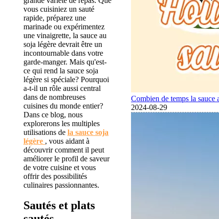
grande variété de repas. Que
vous cuisiniez un sauté
rapide, préparez une
marinade ou expérimentez
une vinaigrette, la sauce au
soja légère devrait être un
incontournable dans votre
garde-manger. Mais qu'est-
ce qui rend la sauce soja
légère si spéciale? Pourquoi
a-t-il un rôle aussi central
dans de nombreuses
Combien de temps la sauce 
cuisines du monde entier?
2024-08-29
Dans ce blog, nous
explorerons les multiples
utilisations de
la sauce soja
légère
, vous aidant à
découvrir comment il peut
améliorer le profil de saveur
de votre cuisine et vous
offrir des possibilités
culinaires passionnantes.
Sautés et plats
sautés