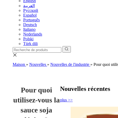
English
العربية
Pусский
Español
Português
Deutsch
Italiano
Nederlands
Polski
Türk dili
Maison
»
Nouvelles
»
Nouvelles de l'industrie
»
Pour quoi utili
Nouvelles récentes
Pour quoi
utilisez-vous la
plus >>
sauce soja