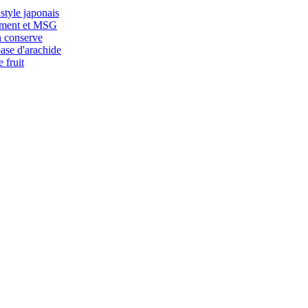
style japonais
ement et MSG
n conserve
base d'arachide
 fruit