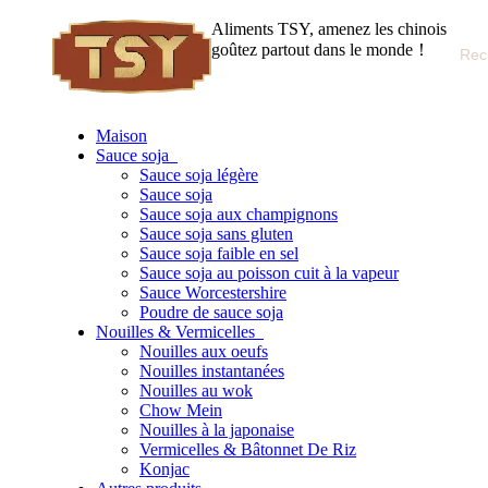
Aliments TSY, amenez les chinois
goûtez partout dans le monde！
Maison
Sauce soja
Sauce soja légère
Sauce soja
Sauce soja aux champignons
Sauce soja sans gluten
Sauce soja faible en sel
Sauce soja au poisson cuit à la vapeur
Sauce Worcestershire
Poudre de sauce soja
Nouilles & Vermicelles
Nouilles aux oeufs
Nouilles instantanées
Nouilles au wok
Chow Mein
Nouilles à la japonaise
Vermicelles & Bâtonnet De Riz
Konjac