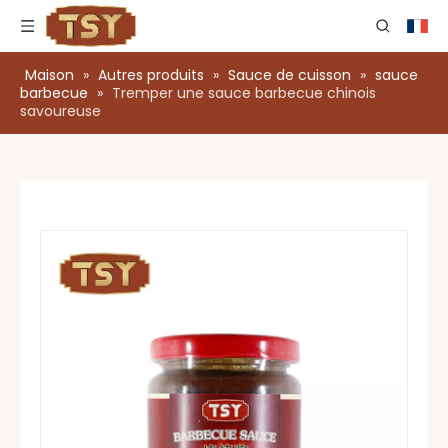
Maison
»
Autres produits
»
Sauce de cuisson
»
sauce
barbecue
»
Tremper une sauce barbecue chinois
savoureuse