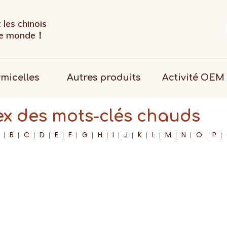
les chinois
 le monde！
rmicelles
Autres produits
Activité OEM
ex des mots-clés chauds
B
C
D
E
F
G
H
I
J
K
L
M
N
O
P