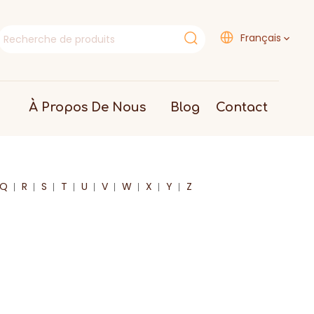
Français
À Propos De Nous
Blog
Contact
Q
R
S
T
U
V
W
X
Y
Z