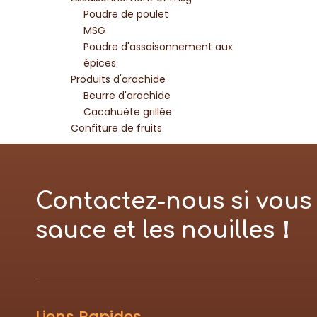
Poudre de poulet
MSG
Poudre d'assaisonnement aux
épices
Produits d'arachide
Beurre d'arachide
Cacahuète grillée
Confiture de fruits
Contactez-nous si vous 
sauce et les nouilles！
Liens Rapides