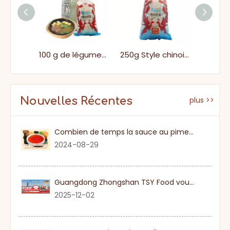
Vente chaude savoureuse des bâtons de riz thaïlandais
100 g de légumes végétaliens Vermicelli
250g Style chinois Soft rapide Rice Longkou Vermicelli
Nouvelles Récentes
plus >>
Combien de temps la sauce au piment sucré
2024-08-29
Guangdong Zhongshan TSY Food vous invite sincèrement à visiter l'exposition Gulfood de Dubaï 2026
2025-12-02