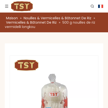
Maison
»
Nouilles & Vermicelles & Bâtonnet De Riz
»
Vermicelles & Bâtonnet De Riz
»
500 g nouilles de riz
vermidelli longkou