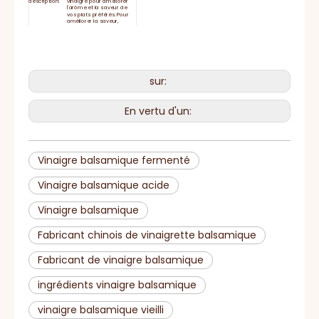
description:
vinaigre pour améliorer
l'arôme et la saveur de
vos plats préférés. Pour
améliorer la saveur,
généralement servie pour
les plats de cuisson et les
plats froids.
Durée de
24 mois
conservation
Fermez bien le couvercle
Stockage
et gardez le réfrigérateur
après utilisation.
sur:
Délai de
15-25 jours
livraison
HACCP, BRC, IFS, Halal,
Certificat
casher, ISO
En vertu d'un:
Vinaigre balsamique fermenté
Vinaigre balsamique acide
Vinaigre balsamique
Fabricant chinois de vinaigrette balsamique
Fabricant de vinaigre balsamique
ingrédients vinaigre balsamique
vinaigre balsamique vieilli