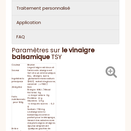
Traitement personnalisé
Application
FAQ
Paramètres sur
le vinaigre
balsamique
TSY
Couleur
Brunier
Le goût aigre est doux et
Saveur
l'arôme du vinaigre est
fort et a un arôme unique.
Eau, vinaigre, sucre,
Ingrédients
glutamate monosodium
principaux
(E621), extrait de glucose,
caramel （ｅ150C)
Allergène
Non
Énergie: 80KJ / 19kcal
Fat total: 0g
-o de qui sature: 0g
Faits
Protéine: 1,2 g
nutritionnels
Glucides: 3,5 g
pour 100g
-o de quels sucres ： 0,2
g
Sodium: 750 mg
Le vinaigre de riz
balsamique comme
parfait pour le décapage,
faisant des salades avec
des plats aigres et aigres.
Ajoutez simplement
Brève
quelques gouttes de