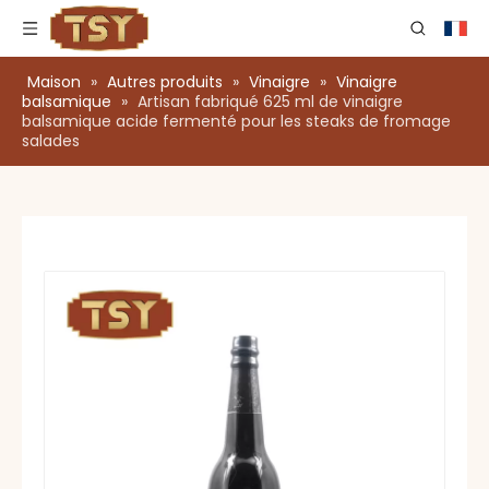
Maison
»
Autres produits
»
Vinaigre
»
Vinaigre
balsamique
»
Artisan fabriqué 625 ml de vinaigre
balsamique acide fermenté pour les steaks de fromage
salades