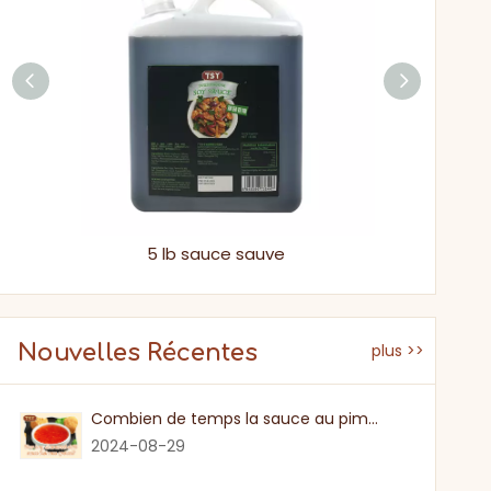
Bouteille en verre de cuisson petite sauce soja aux champignons noirs
5 lb sauce sauve
Sauce v
Nouvelles Récentes
plus >>
Combien de temps la sauce au piment sucré
2024-08-29