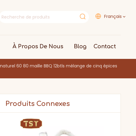
Français
À Propos De Nous
Blog
Contact
aturel 60 80 maille BBQ 12btls mélange de cinq épices
Produits Connexes