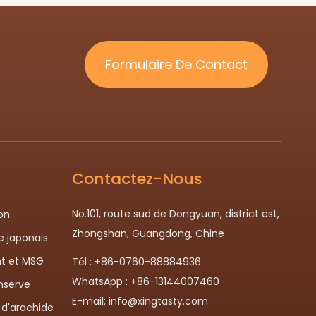
Formulaire De Contact
Contactez-Nous
No.101, route sud de Dongyuan, district est,
on
Zhongshan, Guangdong, Chine
le japonais
t et MSG
Tél : +86-0760-88884936
WhatsApp : +86-13144007460
nserve
E-mail:
info@xingtasty.com
 d'arachide