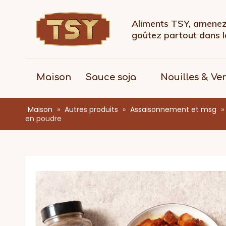
Aliments TSY, amenez 
goûtez partout dans
Maison
Sauce soja
Nouilles & Ve
Maison
»
Autres produits
»
Assaisonnement et msg
»
en poudre