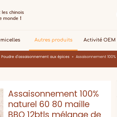
les chinois
 le monde！
rmicelles
Autres produits
Activité OEM
Poudre d'assaisonnement aux épices
»
Assaisonnement 100% n
Assaisonnement 100%
naturel 60 80 maille
BBQ 12btls mélange de