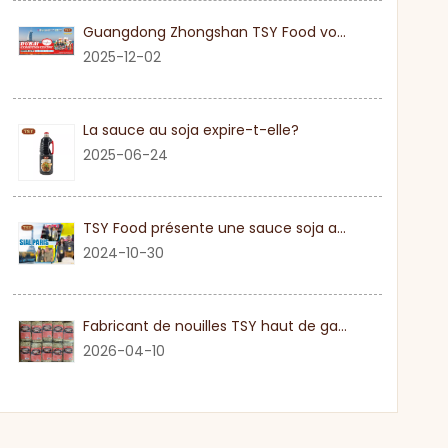
Guangdong Zhongshan TSY Food vous invite sincèrement à visiter l'exposition Gulfood de Dubaï 2026
2025-12-02
La sauce au soja expire-t-elle?
2025-06-24
TSY Food présente une sauce soja authentique au SIAL PARIS 2024
2024-10-30
Fabricant de nouilles TSY haut de gamme dans le Guangdong
2026-04-10