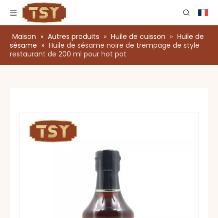
Maison
»
Autres produits
»
Huile de cuisson
»
Huile de
sésame
»
Huile de sésame noire de trempage de style
restaurant de 200 ml pour hot pot