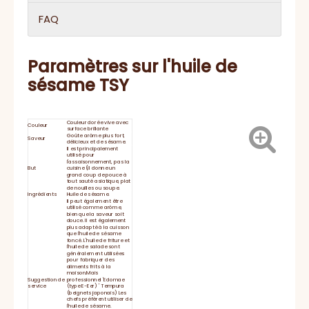
FAQ
Paramètres sur l'huile de
sésame TSY
Couleur dorée vive avec
Couleur
surface brillante
Goûte arôme plus fort,
Saveur
délicieux et de sésame.
Il est principalement
utilisé pour
l'assaisonnement, pas la
But
cuisine (il donne un
grand coup de pouce à
tout sauté asiatique, plat
de nouilles ou soupe.
Ingrédients
Huile de sésame.
Il peut également être
utilisé comme arôme,
bien que la saveur soit
douce. Il est également
plus adapté à la cuisson
que l'huile de sésame
foncé. L'huile de friture et
l'huile de salade sont
généralement utilisées
pour fabriquer des
aliments frits à la
maison.Mais
Suggestion de
professionnel 'Edomae
service
(type E-Eer) ' Tempura
(beignets japonais) Les
chefs préfèrent utiliser de
l'huile de sésame.