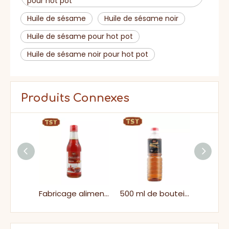
pour hot pot
Huile de sésame
Huile de sésame noir
Huile de sésame pour hot pot
Huile de sésame noir pour hot pot
Produits Connexes
250 ml Bouteille en verre à vente comestible Cuisine Cuisine Mélange Huile de sésame pour supermarché
Fabricage alimentaire Huile de piment épicé aromatisé en vrac
500 ml de bouteille en plastique Arôme Pure Sesame Seed Seed Huile