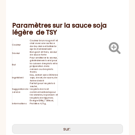
Paramètres sur
la sauce soja
légère
de
TSY
Couleur brun rouge vif et
clair avec une surface
Couleur
dorée, claire et brillante
après tremblement
Bon goût et frais, saveur
Saveur
de sauce forte
Pour améliorer la saveur,
généralement servi pour
la cuisson des plats et la
But
préparation de la
cuisson ou des plats
froids.
Eau, extrait sans OGM de
Ingrédient
soja, de sel, de sucre, de
farine de blé
Parfait pour les plats à
sauter,
Suggestion de
les plats de riz et
service
comme marinade pour
les viandes, le poisson et
les plats de légumes.
Énergie 126kj / 30kcal,
Informations
Protéine: 4,5 g,
sur la nutrition
Glucides 2,9 g,
Sodium 6340 mg
Durée de
2 ans
conservation
Fermez bien le couvercle
et gardez le
Stockage
réfrigérateur après
utilisation.
sur:
Délai de
15-20 jours
livraison
HACCP, BRC, IFS, Halal,