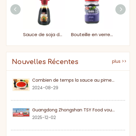
Bouteille en plastique de 340g aigre-ketchup tomate frais savoureux pour la cuisson
Sauce de soja de soudure de sushi de marinade
Bouteille en verre Fresh Exquisite Fruity Bruleberry Jam
Nouvelles Récentes
plus >>
Combien de temps la sauce au piment sucré
2024-08-29
Guangdong Zhongshan TSY Food vous invite sincèrement à visiter l'exposition Gulfood de Dubaï 2026
2025-12-02