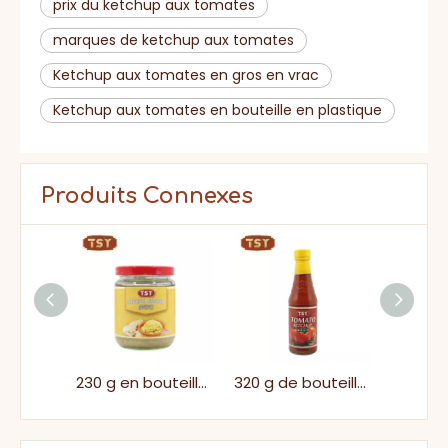
prix du ketchup aux tomates
marques de ketchup aux tomates
Ketchup aux tomates en gros en vrac
Ketchup aux tomates en bouteille en plastique
Produits Connexes
Halal 230g Flavour forte savoureuse sauce de canard Pékin authentique savoureuse
230 g en bouteille en boute
320 g de bouteille en verre trempage de tomate savoureuse douce et aigre pour le supermarché