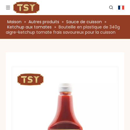
Maison
»
Autres produits
»
Sauce de cuisson
»
Ketchup aux tomates
»
Bouteille en plastique de 340g
aigre-ketchup tomate frais savoureux pour la cuisson