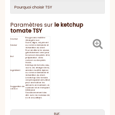
Pourquoi choisir TSY
Paramètres sur
le ketchup
tomate TSY
Rouge sans matière
Couleur
étrangère vue
Sucré, aigre, sel, piment
Saveur
ou comme demande et
échantillon du client
Pour améliorer la saveur,
généralement servi pour
la cuisson des plats et la
But
préparation de la
cuisson ou des plats
froids.
Ketchup de tomate, eau,
sucre, sel, vinaigre de riz,
Ingrédient
amidon modifié, épices
ou comme demande et
échantillon du client.
Le ketchup à la tomate
est principalement utilisé
pour aromatiser les
aliments en marinant, en
Suggestion de
cuisinant et en trempant
service
idéal pour
l'assaisonnement des
dim sum, les rouleaux de
riz et croustillant.
Énergie 163kj / 39kcal,
Informations
Protéine 0,7 g,
sur la nutrition
Glucides 8,9 g,
Sodium 899 mg
Durée de
2 ans
sur:
conservation
Fermez bien le couvercle