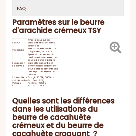
FAQ
Paramètres sur le beurre
d'arachide crémeux TSY
Avec la douceur du
Saveur
chocolat et l'arôme des
arachides
Arachides, monoséarate
Ingrédient
de glycérol, sel, sucre
Il peut être consommé
droit ou utilisé comme une
sauce à tremper pour le
Suggestion
pain et le pain grillé, et
de service
comme assaisonnement
pour d'autres aliments tels
que la pot chaude et les
nouilles.
Informations
Énergie 2655kj / 635kcal
nutritionnelles
Protéine 22,1g
Valeurs
Fat total 50,8 g
typiques par
Glucides 23,5 g
100 g
Sodium 560 mg
Durée de
24 mois
conservation
Gardez à température
Quelles sont les différences
ambiante et le stockage
de l'humidité. Veuillez
dans les utilisations du
STOCKAGE:
fermer après l'utilisation
de l'ouverture ， et stocker
dans un endroit frais et
beurre de cacahuète
frais.
HACCP, BRC, IFS, Halal,
Certificat
casher, ISO
crémeux et du beurre de
cacahuète croquant ？