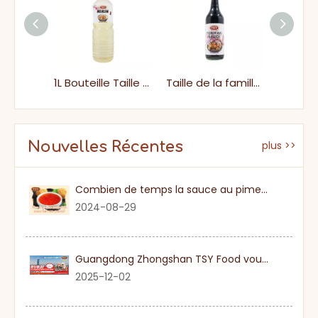
200 ml de mirin mariné japonais authentique fermenté naturel pour la viande
1L Bouteille Taille de la famille Sushi de saveur japonaise Mirin
Taille de la famille imprimée 500 ml personnalisée Sauce tériyaki salée abordable pour le poisson
Nouvelles Récentes
plus >>
Combien de temps la sauce au piment sucré
2024-08-29
Guangdong Zhongshan TSY Food vous invite sincèrement à visiter l'exposition Gulfood de Dubaï 2026
2025-12-02