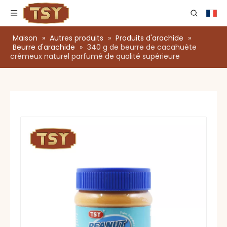
Maison
»
Autres produits
»
Produits d'arachide
»
Beurre d'arachide
»
340 g de beurre de cacahuète
crémeux naturel parfumé de qualité supérieure