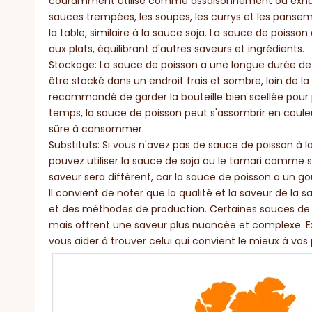
couramment utilisé comme assaisonnement ou exhaust
sauces trempées, les soupes, les currys et les panse
la table, similaire à la sauce soja. La sauce de pois
aux plats, équilibrant d'autres saveurs et ingrédients.
Stockage: La sauce de poisson a une longue durée de c
être stocké dans un endroit frais et sombre, loin de la l
recommandé de garder la bouteille bien scellée pour pr
temps, la sauce de poisson peut s'assombrir en couleu
sûre à consommer.
Substituts: Si vous n'avez pas de sauce de poisson à 
pouvez utiliser la sauce de soja ou le tamari comme su
saveur sera différent, car la sauce de poisson a un g
Il convient de noter que la qualité et la saveur de la
et des méthodes de production. Certaines sauces de p
mais offrent une saveur plus nuancée et complexe. 
vous aider à trouver celui qui convient le mieux à vos