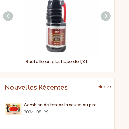
Halal 150 ml Sauce de trempage riche sauce de poisson asiatique
Bouteille en plastique de 1,8 L
Nouvelles Récentes
plus >>
Combien de temps la sauce au piment sucré
2024-08-29