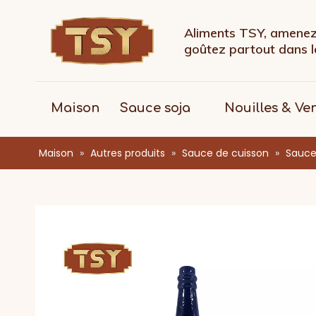
Aliments TSY, amenez 
goûtez partout dans
Maison
Sauce soja
Nouilles & Ve
Maison
»
Autres produits
»
Sauce de cuisson
»
Sauce