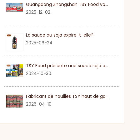
Guangdong Zhongshan TSY Food vous invite sincèrement à visiter l'exposition Gulfood de Dubaï 2026
2025-12-02
La sauce au soja expire-t-elle?
2025-06-24
TSY Food présente une sauce soja authentique au SIAL PARIS 2024
2024-10-30
Fabricant de nouilles TSY haut de gamme dans le Guangdong
2026-04-10