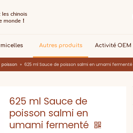
les chinois
 le monde！
rmicelles
Autres produits
Activité OEM
 poisson
»
625 ml Sauce de poisson salmi en umami fermenté
625 ml Sauce de
poisson salmi en
umami fermenté