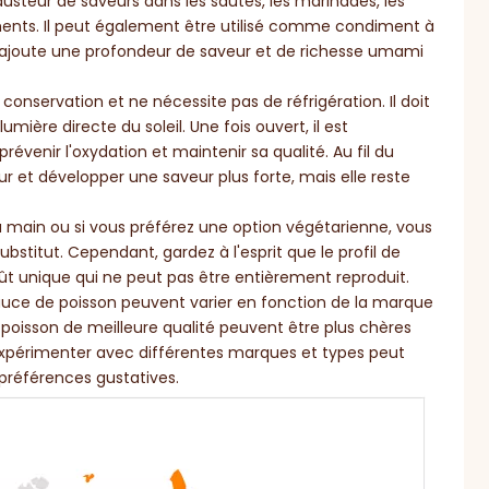
eur de saveurs dans les sautés, les marinades, les
ments. Il peut également être utilisé comme condiment à
son ajoute une profondeur de saveur et de richesse umami
onservation et ne nécessite pas de réfrigération. Il doit
umière directe du soleil. Une fois ouvert, il est
évenir l'oxydation et maintenir sa qualité. Au fil du
r et développer une saveur plus forte, mais elle reste
la main ou si vous préférez une option végétarienne, vous
bstitut. Cependant, gardez à l'esprit que le profil de
oût unique qui ne peut pas être entièrement reproduit.
 sauce de poisson peuvent varier en fonction de la marque
oisson de meilleure qualité peuvent être plus chères
Expérimenter avec différentes marques et types peut
 préférences gustatives.