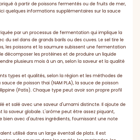
 fabriqué à partir de poissons fermentés ou de fruits de mer,
oici quelques informations supplémentaires sur la sauce
riquée par un processus de fermentation qui implique la
c du sel dans de grands barils ou des cuves. Le sel tire le
ps, les poissons et la saumure subissent une fermentation
e décomposer les protéines et de produire un liquide
ndre plusieurs mois à un an, selon la saveur et la qualité
ents types et qualités, selon la région et les méthodes de
 sauce de poisson thaï (NAM PLA), la sauce de poisson
ppine (Patis). Chaque type peut avoir son propre profil
alé et salé avec une saveur d'umami distincte. Il ajoute de
t la saveur globale. L'arôme peut être assez piquant,
ge bien avec d'autres ingrédients, fournissant une note
lent utilisé dans un large éventail de plats. Il est