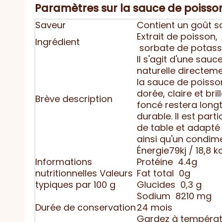
Paramètres sur la sauce de poisso
Saveur
Contient un goût 
Extrait de poisson
Ingrédient
sorbate de potass
Il s'agit d'une sau
naturelle directeme
la sauce de poisson
dorée, claire et br
Brève description
foncé restera long
durable. Il est par
de table et adapté 
ainsi qu'un condime
Énergie79kj / 18,8 k
Informations
Protéine 4.4g
nutritionnelles Valeurs
Fat total 0g
typiques par 100 g
Glucides 0,3 g
Sodium 8210 mg
Durée de conservation
24 mois
Gardez à températu