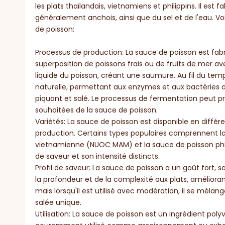
les plats thaïlandais, vietnamiens et philippins. Il est
généralement anchois, ainsi que du sel et de l'eau. V
de poisson:
Processus de production: La sauce de poisson est fab
superposition de poissons frais ou de fruits de mer ave
liquide du poisson, créant une saumure. Au fil du tem
naturelle, permettant aux enzymes et aux bactéries d
piquant et salé. Le processus de fermentation peut pre
souhaitées de la sauce de poisson.
Variétés: La sauce de poisson est disponible en différ
production. Certains types populaires comprennent la
vietnamienne (NUOC MAM) et la sauce de poisson phili
de saveur et son intensité distincts.
Profil de saveur: La sauce de poisson a un goût fort, s
la profondeur et de la complexité aux plats, amélioran
mais lorsqu'il est utilisé avec modération, il se mélan
salée unique.
Utilisation: La sauce de poisson est un ingrédient polyva