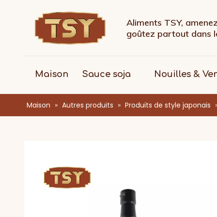
Aliments TSY, amenez 
goûtez partout dans
Maison
Sauce soja
Nouilles & Ve
Maison
»
Autres produits
»
Produits de style japonais