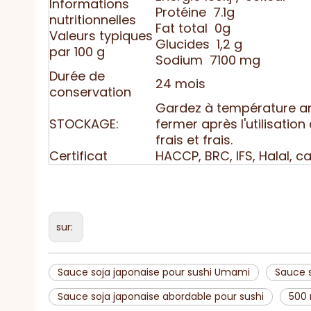
Informations
Protéine 7.1g
nutritionnelles
Fat total 0g
Valeurs typiques
Glucides 1,2 g
par 100 g
Sodium 7100 mg
Durée de
24 mois
conservation
Gardez à température amb
STOCKAGE:
fermer après l'utilisatio
frais et frais.
Certificat
HACCP, BRC, IFS, Halal, c
sur:
Sauce soja japonaise pour sushi Umami
Sauce s
Sauce soja japonaise abordable pour sushi
500 