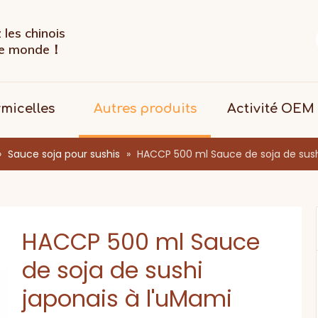
les chinois
 le monde！
rmicelles
Autres produits
Activité OEM
»
Sauce soja pour sushis
»
HACCP 500 ml Sauce de soja de sush
HACCP 500 ml Sauce
de soja de sushi
japonais à l'uMami