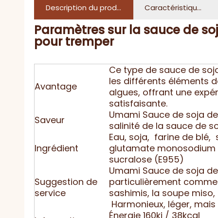
Description du produit
Caractéristiques
Paramètres sur la sauce de so
pour tremper
Ce type de sauce de soj
les différents éléments d
Avantage
algues, offrant une expé
satisfaisante.
Umami Sauce de soja de 
Saveur
salinité de la sauce de 
Eau, soja, farine de blé, 
Ingrédient
glutamate monosodium (E
sucralose (E955)
Umami Sauce de soja de 
Suggestion de
particulièrement comme c
service
sashimis, la soupe miso, 
Harmonieux, léger, mais 
Énergie 160kj / 38kcal