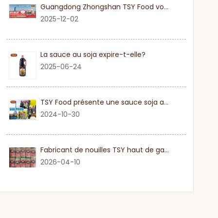
Guangdong Zhongshan TSY Food vous invite sincèrement à visiter l'exposition Gulfood de Dubaï 2026
2025-12-02
La sauce au soja expire-t-elle?
2025-06-24
TSY Food présente une sauce soja authentique au SIAL PARIS 2024
2024-10-30
Fabricant de nouilles TSY haut de gamme dans le Guangdong
2026-04-10