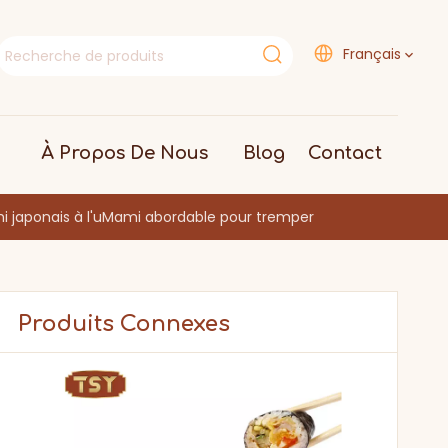
Français
À Propos De Nous
Blog
Contact
i japonais à l'uMami abordable pour tremper
Produits Connexes