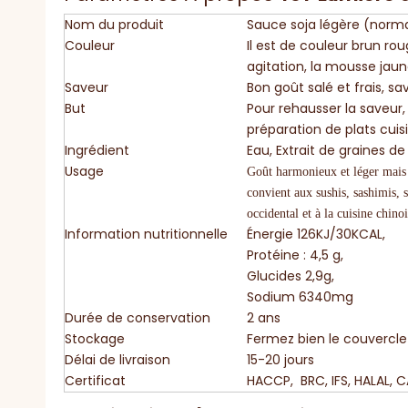
Nom du produit
Sauce soja légère (norm
Couleur
Il est de couleur brun rou
agitation, la mousse jaun
Saveur
Bon goût salé et frais, s
But
Pour rehausser la saveur,
préparation de plats cuisi
Ingrédient
Eau, Extrait de graines de
Usage
Goût harmonieux et léger mais 
convient aux sushis, sashimis, 
occidental et à la cuisine chinoi
Information nutritionnelle
Énergie 126KJ/30KCAL,
Protéine : 4,5 g,
Glucides 2,9g,
Sodium 6340mg
Durée de conservation
2 ans
Stockage
Fermez bien le couvercle 
Délai de livraison
15-20 jours
Certificat
HACCP, BRC, IFS, HALAL, 