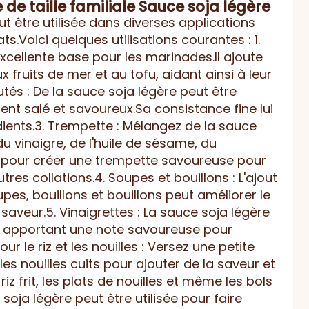
 de taille familiale Sauce soja légère
ut être utilisée dans diverses applications
s.Voici quelques utilisations courantes : 1.
xcellente base pour les marinades.Il ajoute
 fruits de mer et au tofu, aidant ainsi à leur
utés : De la sauce soja légère peut être
nt salé et savoureux.Sa consistance fine lui
ients.3. Trempette : Mélangez de la sauce
 vinaigre, de l'huile de sésame, du
e pour créer une trempette savoureuse pour
tres collations.4. Soupes et bouillons : L'ajout
es, bouillons et bouillons peut améliorer le
saveur.5. Vinaigrettes : La sauce soja légère
s, apportant une note savoureuse pour
r le riz et les nouilles : Versez une petite
les nouilles cuits pour ajouter de la saveur et
iz frit, les plats de nouilles et même les bols
oja légère peut être utilisée pour faire