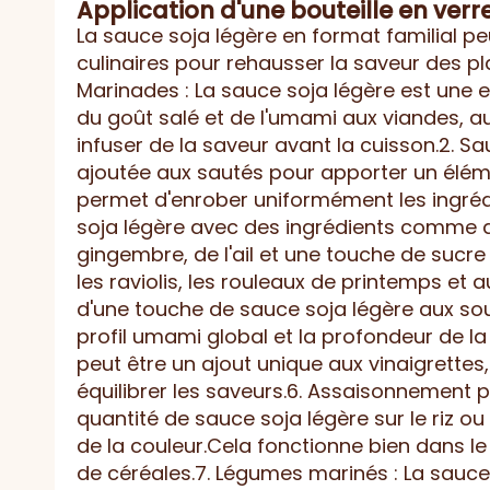
Application d'une bouteille en verre
La sauce soja légère en format familial pe
culinaires pour rehausser la saveur des plat
Marinades : La sauce soja légère est une e
du goût salé et de l'umami aux viandes, aux
infuser de la saveur avant la cuisson.2. Sa
ajoutée aux sautés pour apporter un éléme
permet d'enrober uniformément les ingréd
soja légère avec des ingrédients comme du
gingembre, de l'ail et une touche de sucr
les raviolis, les rouleaux de printemps et au
d'une touche de sauce soja légère aux soup
profil umami global et la profondeur de la 
peut être un ajout unique aux vinaigrette
équilibrer les saveurs.6. Assaisonnement pou
quantité de sauce soja légère sur le riz ou 
de la couleur.Cela fonctionne bien dans le r
de céréales.7. Légumes marinés : La sauce s