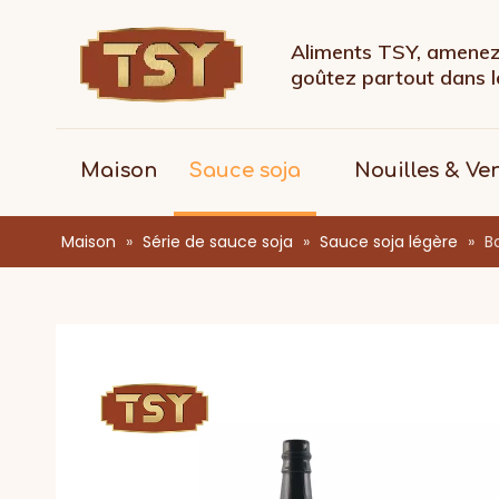
Aliments TSY, amenez 
goûtez partout dans
Maison
Sauce soja
Nouilles & Ve
Maison
»
Série de sauce soja
»
Sauce soja légère
»
B