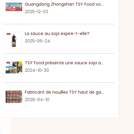
Guangdong Zhongshan TSY Food vous invite sincèrement à visiter l'exposition Gulfood de Dubaï 2026
2025-12-02
La sauce au soja expire-t-elle?
2025-06-24
TSY Food présente une sauce soja authentique au SIAL PARIS 2024
2024-10-30
Fabricant de nouilles TSY haut de gamme dans le Guangdong
2026-04-10