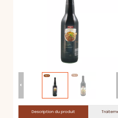
Description du produit
Traitem