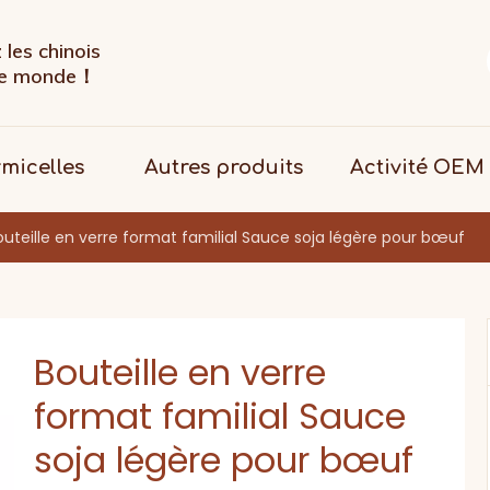
les chinois
 le monde！
rmicelles
Autres produits
Activité OEM
outeille en verre format familial Sauce soja légère pour bœuf
Bouteille en verre
format familial Sauce
soja légère pour bœuf