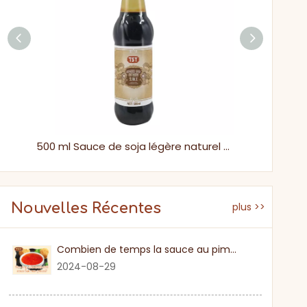
500 ml de sauce soja légère sans MSG pour poisson cuit à la vapeur
500 ml Sauce de soja légère naturel pour poisson cuit à la vapeur
Nouvelles Récentes
plus >>
Combien de temps la sauce au piment sucré
2024-08-29